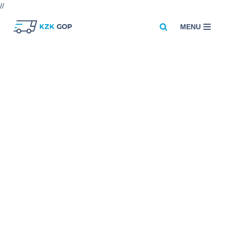
//
MENU
Przejdź
do
treści