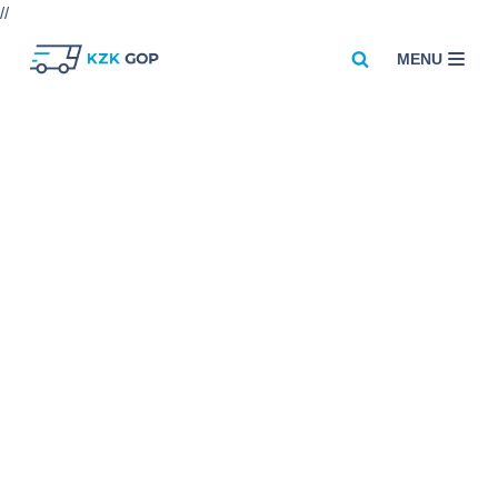
//
MENU
Przejdź
do
treści