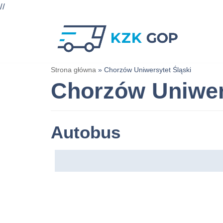
//
Przejdź
do
treści
Strona główna
»
Chorzów Uniwersytet Śląski
Chorzów Uniwer
Autobus