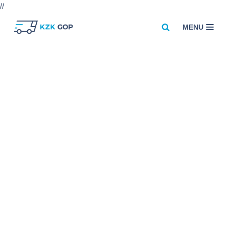
//
MENU
Przejdź
do
treści