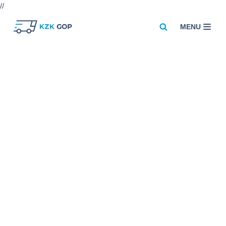
//
MENU
Przejdź
do
treści