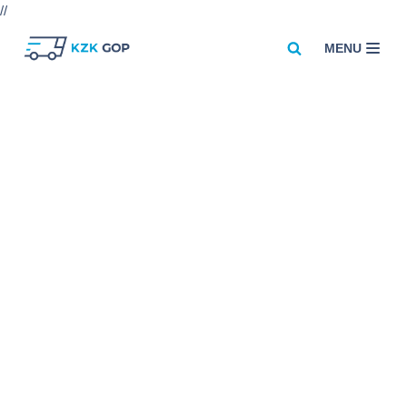
//
MENU
Przejdź
do
treści