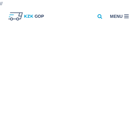
//
MENU
Przejdź
do
treści