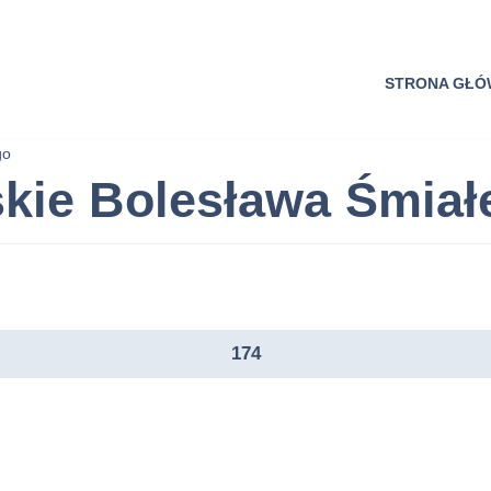
STRONA GŁ
go
skie Bolesława Śmiał
174