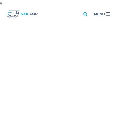
//
MENU
Przejdź
do
treści