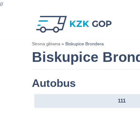
//
Przejdź
do
treści
Strona główna
»
Biskupice Brondera
Biskupice Bron
Autobus
111