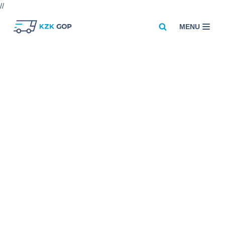
//
MENU
Przejdź
do
treści