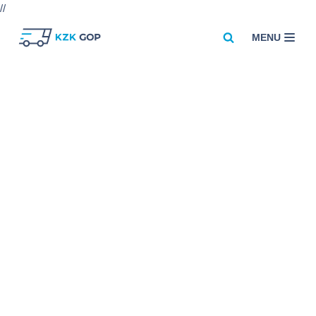
//
MENU
Przejdź
do
treści