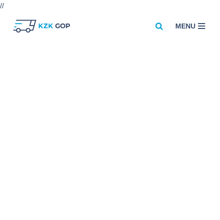
//
MENU
Przejdź
do
treści