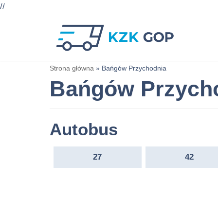
//
Przejdź
do
treści
Strona główna
»
Bańgów Przychodnia
Bańgów Przych
Autobus
27
42