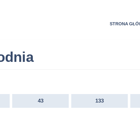
STRONA GŁ
odnia
43
133