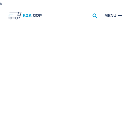
//
MENU
Przejdź
do
treści